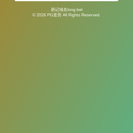
易记域名long.bet
© 2026 PG直营 All Rights Reserved.