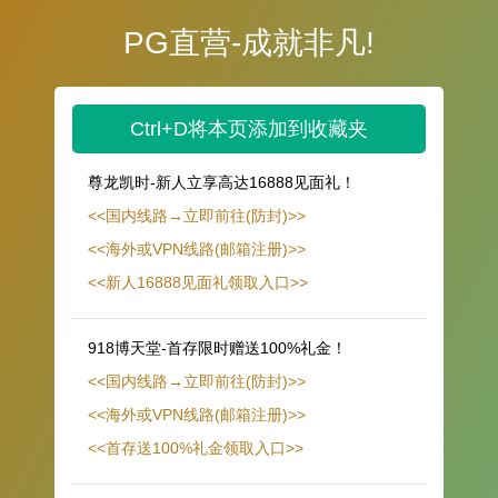
PG直营-成就非凡!
Ctrl+D将本页添加到收藏夹
尊龙凯时-新人立享高达16888见面礼！
<<国内线路→立即前往(防封)>>
<<海外或VPN线路(邮箱注册)>>
<<新人16888见面礼领取入口>>
918博天堂-首存限时赠送100%礼金！
<<国内线路→立即前往(防封)>>
<<海外或VPN线路(邮箱注册)>>
<<首存送100%礼金领取入口>>